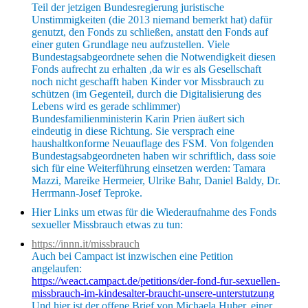
Teil der jetzigen Bundesregierung juristische
Unstimmigkeiten (die 2013 niemand bemerkt hat) dafür
genutzt, den Fonds zu schließen, anstatt den Fonds auf
einer guten Grundlage neu aufzustellen. Viele
Bundestagsabgeordnete sehen die Notwendigkeit diesen
Fonds aufrecht zu erhalten ,da wir es als Gesellschaft
noch nicht geschafft haben Kinder vor Missbrauch zu
schützen (im Gegenteil, durch die Digitalisierung des
Lebens wird es gerade schlimmer)
Bundesfamilienministerin Karin Prien äußert sich
eindeutig in diese Richtung. Sie versprach eine
haushaltkonforme Neuauflage des FSM. Von folgenden
Bundestagsabgeordneten haben wir schriftlich, dass soie
sich für eine Weiterführung einsetzen werden: Tamara
Mazzi, Mareike Hermeier, Ulrike Bahr, Daniel Baldy, Dr.
Herrmann-Josef Teproke.
Hier Links um etwas für die Wiederaufnahme des Fonds
sexueller Missbrauch etwas zu tun:
https://innn.it/missbrauch
Auch bei Campact ist inzwischen eine Petition
angelaufen:
https://weact.campact.de/petitions/der-fond-fur-sexuellen-
missbrauch-im-kindesalter-braucht-unsere-unterstutzung
Und hier ist der offene Brief von Michaela Huber, einer