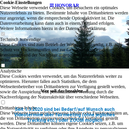
Cookie-Einstellungen
HONORAR
Diese Webseite verwendet Cookies, um Besuchern ein optimales
Nutzererlebnis zu bieten. Bestimmte Inhalte von Drittanbietern werden
nur angezeigt, wenn die entsprechende Option aktiviert ist. Die
Datenverarbeitung kann dann auch in einem Drittland erfolgen.
Weitere Informationen hierzu in der Datenschutzerklärung.
Technisch notwendige
Diese Cookies sind zum Betrieb der Webseite notwendig, z.B. zum
Schutz vor Hackerangriffen und zur Gewährleistung eines
konsistenten und der Nachfrage angepassten Erscheinungsbilds der
Seite.
Analytische
Diese Cookies werden verwendet, um das Nutzererlebnis weiter zu
optimieren. Hierunter fallen auch Statistiken, die dem
Webseitenbetreiber von Drittanbietern zur Verfügung gestellt werden,
Wer soll das bezahlen...?
sowie die Ausspielung von personalisierter Werbung durch die
Nachverfolgung der Nutzeraktivität über verschiedene Webseiten.
Drittanbieter-Inhalte
Seit 1.3.2020 sind bei Bedarf/auf Wunsch auch
Diese Webseite bietet möglicherweise Inhalte oder Funktionalitäten an,
Videotermine über fairmeeting (ohne jegliches
die von Drittanbietern eigenverantwortlich zur Verfügung gestellt
Tracking etc.) oder ZOOM möglich
werden. Diese Drittanbieter können eigene Cookies setzen, z.B. um
die Nutzeraktivität zu verfolgen oder ihre Angebote zu personalisieren