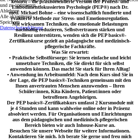
kennen – die praxisorientierte Version der Prozess- und
und zu optimieren.
Embodimentfokussierten Psychologie (PEP®) nach Dr.
Ablehnen
med. Michael Bohne – eine wissenschaftlich fundierte und
Alle akzeptieren
evaluierte Methode zur Stress- und Emotionsregulation.
Speichern
Mit wirksamen Techniken, die emotionale Belastungen
Datenschutzerklärung
nachhaltig reduzieren, Selbstvertrauen stärken und
Resilienz unterstützen, wenden sich die PEP basics®-
Zertifikatskurse gezielt an pädagogische und medizinisch-
pflegerische Fachkräfte.
Was Sie erwartet:
• Praktische Selbstfürsorge: Sie lernen einfache und leicht
umsetzbare Techniken, die Sie direkt für sich selbst
anwenden können. Das macht Sie stark für Ihren Alltag!
• Anwendung im Arbeitsumfeld: Nach dem Kurs sind Sie in
der Lage, die PEP basics®-Techniken gemeinsam mit den
Ihnen anvertrauten Menschen anzuwenden – Ihren
Schüler:innen, Kita-Kindern, Patient:innen oder
betroffenen Angehörigen.
Der PEP basics®-Zertifikatskurs umfasst 2 Kursmodule mit
je 4 Stunden und kann wahlweise online oder in Präsenz
absolviert werden. Für Organisationen und Einrichtungen
aus dem pädagogischen und medizinisch-pflegerischen
Bereich bieten wir auch Inhouse-Kurse an.
Besuchen Sie unsere Webseite für weitere Informationen.
Kontaktieren Sie mich. Ich berate Sie gerne und freu mich