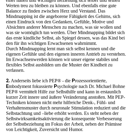
einer nahen und wichtigen Beziehung sich selber und seinen
Werten treu zu bleiben zu können. Und ebenfalls eine gute
Balance zu finden zwischen Herz und Verstand. Das
Mindmapping ist die angeborene Fähigkeit des Gehirns, sich
einen Eindruck von den Gedanken, Gefühle, Motive und
Absichten anderer Menschen zu machen, was sie wollen und
was sie womöglich tun werden. Über Mindmapping bildet sich
das erste kindliche Selbst, als Spiegel dessen, was das Kind bei
den für ihn wichtigen Erwachsenen wahrnimmt.
Durch Mindmapping lernt man sich selbst kennen und die
eigenen Gefühle und den eigenen inneren Antrieb zu verstehen.
Im Erwachsenwerden können wir unser eigene stabiles und
flexibles Selbst ausbilden um die Muster der Kindheit zu
verlassen.
2.
P
Anderseits liebe ich PEP® - die
rozessorientierte,
E
P
mbodyment fokussierte
sychologie nach Dr. Michael Bohne
PEP® vermittelt Hilfe zur Selbsthilfe und kann in erstaunlich
kurzer Zeit innere und äußere Veränderung anstoßen. Mit PEP-
Techniken können nicht mehr hilfreiche Denk-, Fühl- und
Verhaltensmuster durch neuronale Stimulation reduziert und die
Selbstachtung und –liebe erhöht werden. Es steht neben der
Selbstwirksamkeitsaktivierung die konsequente Verbesserung
der Selbstbeziehung im Fokus der Arbeit, neben der Prämisse
von Leichtigkeit, Zuversicht und Humor.