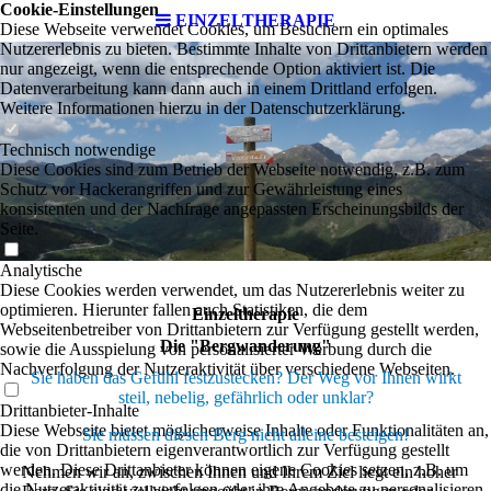
Cookie-Einstellungen
EINZELTHERAPIE
Diese Webseite verwendet Cookies, um Besuchern ein optimales
Nutzererlebnis zu bieten. Bestimmte Inhalte von Drittanbietern werden
nur angezeigt, wenn die entsprechende Option aktiviert ist. Die
Datenverarbeitung kann dann auch in einem Drittland erfolgen.
Weitere Informationen hierzu in der Datenschutzerklärung.
Technisch notwendige
Diese Cookies sind zum Betrieb der Webseite notwendig, z.B. zum
Schutz vor Hackerangriffen und zur Gewährleistung eines
konsistenten und der Nachfrage angepassten Erscheinungsbilds der
Seite.
Analytische
Diese Cookies werden verwendet, um das Nutzererlebnis weiter zu
optimieren. Hierunter fallen auch Statistiken, die dem
Einzeltherapie
Webseitenbetreiber von Drittanbietern zur Verfügung gestellt werden,
Die "Bergwanderung"
sowie die Ausspielung von personalisierter Werbung durch die
Nachverfolgung der Nutzeraktivität über verschiedene Webseiten.
Sie haben das Gefühl festzustecken? Der Weg vor Ihnen wirkt
steil, nebelig, gefährlich oder unklar?
Drittanbieter-Inhalte
Diese Webseite bietet möglicherweise Inhalte oder Funktionalitäten an,
Sie müssen diesen Berg nicht alleine besteigen!
die von Drittanbietern eigenverantwortlich zur Verfügung gestellt
werden. Diese Drittanbieter können eigene Cookies setzen, z.B. um
Nehmen wir an, zwischen Ihnen und Ihrem Ziel liegt ein hoher
die Nutzeraktivität zu verfolgen oder ihre Angebote zu personalisieren