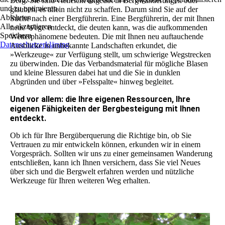
Berg. Sie sind vielleicht ungeübt in Bergwanderungen oder
und zu optimieren.
glauben, es allein nicht zu schaffen. Darum sind Sie auf der
Ablehnen
Suche nach einer Bergführerin. Eine Bergführerin, der mit Ihnen
Alle akzeptieren
neue Wege entdeckt, die deuten kann, was die aufkommenden
Speichern
Wetterphänomene bedeuten. Die mit Ihnen neu auftauchende
Datenschutzerklärung
Ausblicke in unbekannte Landschaften erkundet, die
»Werkzeuge« zur Verfügung stellt, um schwierige Wegstrecken
zu überwinden. Die das Verbandsmaterial für mögliche Blasen
und kleine Blessuren dabei hat und die Sie in dunklen
Abgründen und über »Felsspalte« hinweg begleitet.
Und vor allem: die Ihre eigenen Ressourcen, Ihre
eigenen Fähigkeiten der Bergbesteigung mit Ihnen
entdeckt.
Ob ich für Ihre Bergüberquerung die Richtige bin, ob Sie
Vertrauen zu mir entwickeln können, erkunden wir in einem
Vorgespräch. Sollten wir uns zu einer gemeinsamen Wanderung
entschließen, kann ich Ihnen versichern, dass Sie viel Neues
über sich und die Bergwelt erfahren werden und nützliche
Werkzeuge für Ihren weiteren Weg erhalten.