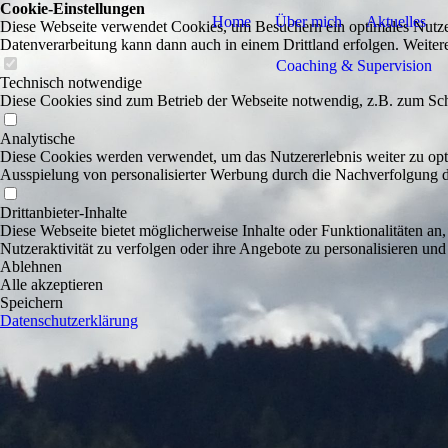
Cookie-Einstellungen
Home
Über mich
Aktuelles
Diese Webseite verwendet Cookies, um Besuchern ein optimales Nutzerer
Datenverarbeitung kann dann auch in einem Drittland erfolgen. Weiter
Coaching & Supervision
Technisch notwendige
Diese Cookies sind zum Betrieb der Webseite notwendig, z.B. zum Sch
Analytische
Diese Cookies werden verwendet, um das Nutzererlebnis weiter zu optim
Ausspielung von personalisierter Werbung durch die Nachverfolgung de
Drittanbieter-Inhalte
Diese Webseite bietet möglicherweise Inhalte oder Funktionalitäten an,
Nutzeraktivität zu verfolgen oder ihre Angebote zu personalisieren und
Ablehnen
Alle akzeptieren
Speichern
Datenschutzerklärung