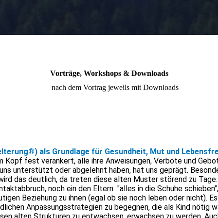
Vorträge, Workshops & Downloads
nach dem Vortrag jeweils mit Downloads
lterung®) als Grundlage für Gesundheit, Mut und Lebensfr
m Kopf fest verankert, alle ihre Anweisungen, Verbote und Gebote
n uns unterstützt oder abgelehnt haben, hat uns geprägt. Besond
wird das deutlich, da treten diese alten Muster störend zu Tage.
ntaktabbruch, noch ein den Eltern "alles in die Schuhe schieben
tigen Beziehung zu ihnen (egal ob sie noch leben oder nicht). Es
dlichen Anpassungsstrategien zu begegnen, die als Kind nötig wa
esen alten Strukturen zu entwachsen, erwachsen zu werden. Au