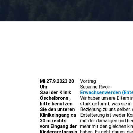
Mi 27.9.2023 20
Vortrag
Uhr
Susanne Rivoir
Saal der Klinik
Erwachsenwerden (Ente
Öschelbronn ,
Wir haben unsere Eltern i
bitte benutzen
stark geformt, was sie i
Sie den unteren
Beziehung zu uns selber, 
Klinikeingang ca
Entelterung ist weder Ko
30 m rechts
mit der damaligen und heu
vom Eingang der
mehr mit den gleichen kin
Kinderarztpraxis
haben. Es geht darum, di