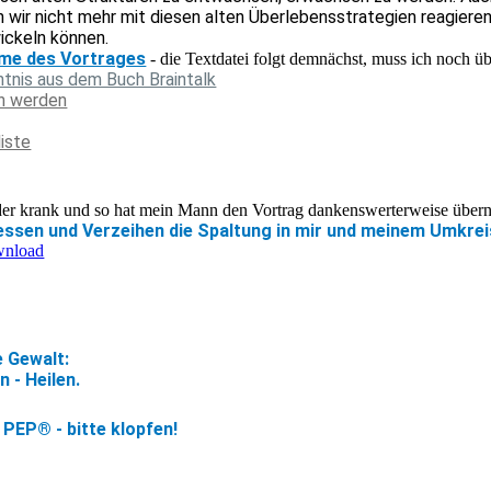
 wir nicht mehr mit diesen alten Überlebensstrategien reagieren
ckeln können.
hme des Vortrages
- die Textdatei folgt demnächst, muss ich noch üb
nis aus dem Buch Braintalk
en werden
iste
ider krank und so hat mein Mann den Vortrag dankenswerterweise übe
essen und Verzeihen die Spaltung in mir und meinem Umkrei
wnload
e Gewalt:
 - Heilen.
PEP® - bitte klopfen!