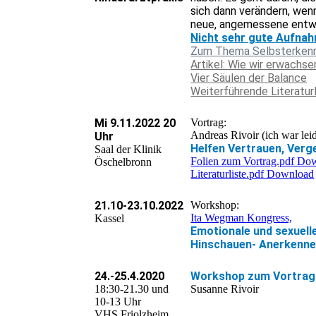
sich dann verändern, wenn
neue, angemessene entwi
Nicht sehr gute Aufna
Zum Thema Selbsterkennt
Artikel: Wie wir erwachs
Vier Säulen der Balance
Weiterführende Literaturl
Mi 9.11.2022 20
Vortrag:
Andreas Rivoir (ich war le
Uhr
Helfen Vertrauen, Verg
Saal der Klinik
Folien zum Vortrag.pdf Do
Öschelbronn
Literaturliste.pdf Download
21.10-23.10.2022
Workshop:
Ita Wegman Kongress,
Kassel
Emotionale und sexuell
Hinschauen- Anerkennen
24.-25.4.2020
Workshop zum Vortrag 
18:30-21.30 und
Susanne Rivoir
10-13 Uhr
VHS Friolzheim