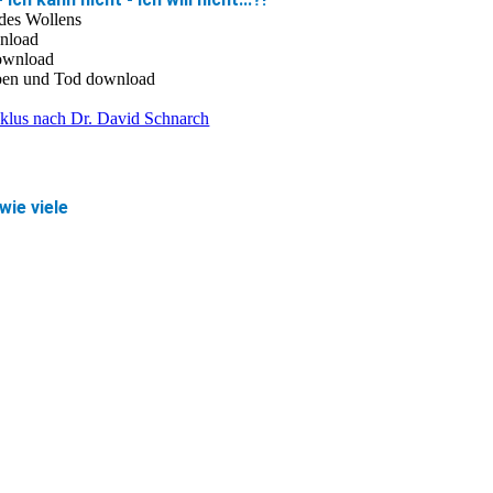
des Wollens
wnload
ownload
rben und Tod download
lus nach Dr. David Schnarch
wie viele