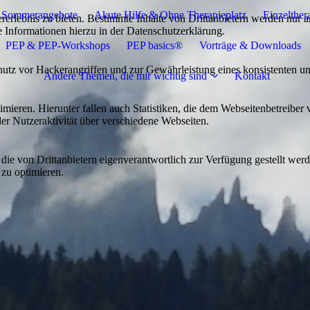
Sommerangebote
Akute Hilfe & Ohne Therapieplatz
Einzelther
lebnis zu bieten. Bestimmte Inhalte von Drittanbietern werden nur ang
e Informationen hierzu in der Datenschutzerklärung.
PEP & PEP-Workshops
PEP basics®
Vorträge & Downloads
utz vor Hackerangriffen und zur Gewährleistung eines konsistenten un
Andere Themen, die mir wichtig sind
Kontakt
ieren. Hierunter fallen auch Statistiken, die dem Webseitenbetreiber v
r Nutzeraktivität über verschiedene Webseiten.
 die von Drittanbietern eigenverantwortlich zur Verfügung gestellt wer
 zu optimieren.