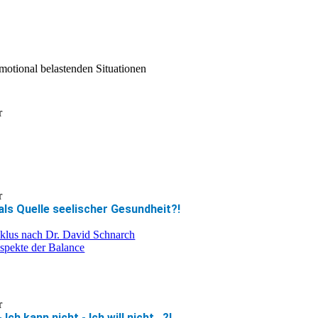
emotional belastenden Situationen
r
r
ls Quelle seelischer Gesundheit?!
lus nach Dr. David Schnarch
Aspekte der Balance
r
Ich kann nicht - Ich will nicht...?!